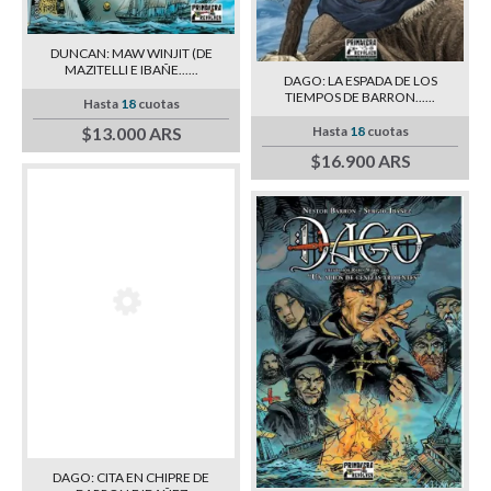
DUNCAN: MAW WINJIT (DE
MAZITELLI E IBAÑE......
DAGO: LA ESPADA DE LOS
TIEMPOS DE BARRON......
Hasta
18
cuotas
Hasta
18
cuotas
$13.000 ARS
$16.900 ARS
DAGO: CITA EN CHIPRE DE