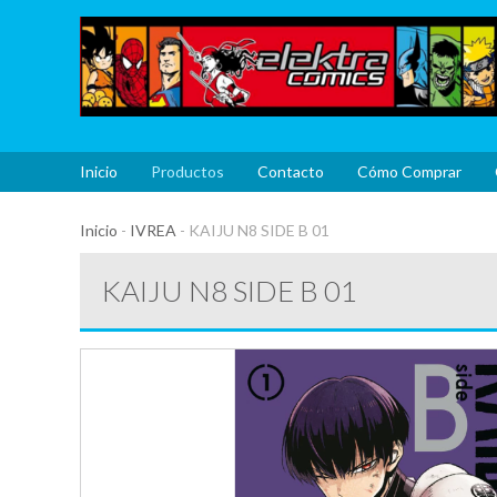
Inicio
Productos
Contacto
Cómo Comprar
Inicio
-
IVREA
-
KAIJU N8 SIDE B 01
KAIJU N8 SIDE B 01