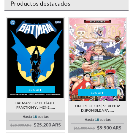
Productos destacados
10% OFF
10% OFF
BATMAN: LUZ DE DÍA (DE
ONE PIECE 109 (PREVENTA:
FRACTION Y JIMENE......
DISPONIBLE A PA......
Hasta
18
cuotas
Hasta
18
cuotas
$25.200 ARS
$28.000 ARS
$9.900 ARS
$11.000 ARS