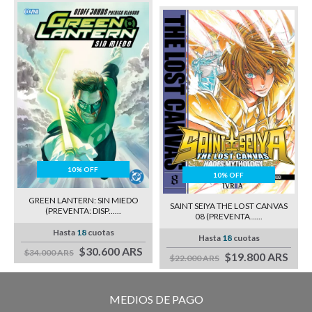
10% OFF
10% OFF
GREEN LANTERN: SIN MIEDO
SAINT SEIYA THE LOST CANVAS
(PREVENTA: DISP......
08 (PREVENTA......
Hasta
18
cuotas
Hasta
18
cuotas
$30.600 ARS
$34.000 ARS
$19.800 ARS
$22.000 ARS
MEDIOS DE PAGO