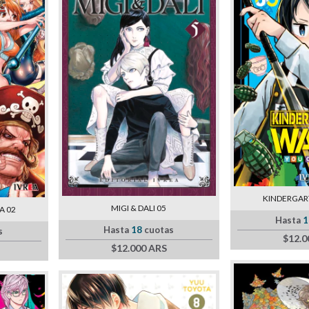
KINDERGAR
MIGI & DALI 05
A 02
Hasta
1
Hasta
18
cuotas
s
$12.0
$12.000 ARS