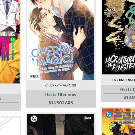
LA CRIATURA 
CHERRY MAGIC 08
Hasta
1
Hasta
18
cuotas
$13.0
s
$14.500 ARS