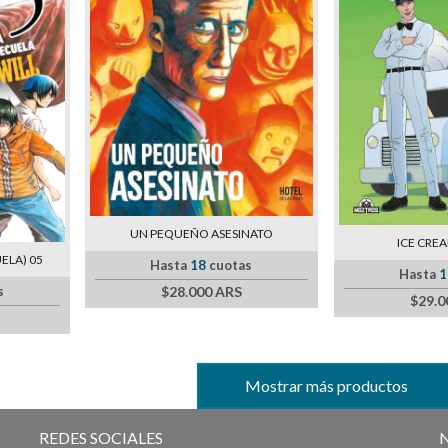
UN PEQUEÑO ASESINATO
ICE CRE
ELA) 05
Hasta
18
cuotas
Hasta
1
$28.000 ARS
s
$29.0
Mostrar más productos
REDES SOCIALES