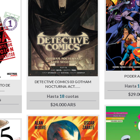
PODER 
DETECTIVE COMICS 03 GOTHAM
TO DE
Hasta
1
NOCTURNA: ACT......
...
$29.0
Hasta
18
cuotas
s
$24.000 ARS