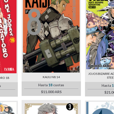
JOJOS BIZARRE A
KAIJU N8 14
STEEL
ORO 18
Hasta
18
cuotas
Hasta
1
s
$11.000 ARS
$21.0