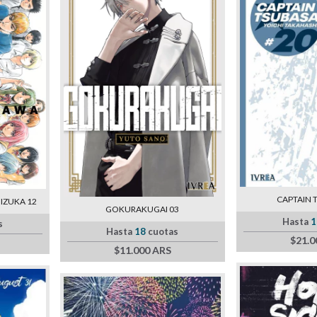
CAPTAIN 
IZUKA 12
GOKURAKUGAI 03
Hasta
1
s
Hasta
18
cuotas
$21.0
$11.000 ARS