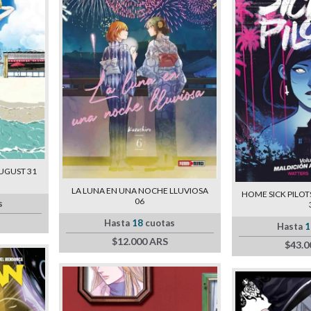
UGUST 31
LA LUNA EN UNA NOCHE LLUVIOSA
HOME SICK PILOTS -
06
s
Hasta
18
cuotas
Hasta
1
$12.000 ARS
$43.0