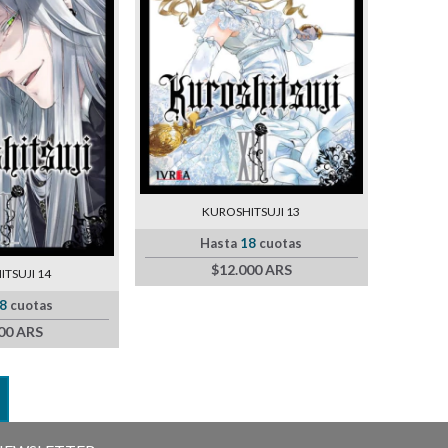
KUROSHITSUJI 13
Hasta
18
cuotas
$12.000 ARS
TSUJI 14
8
cuotas
00 ARS