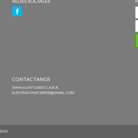
REDES SOCIALES
CONTACTANOS
Defensa 247 (1065) C.A.B.A.
ELEKTRACOMICSWEB@GMAIL.COM
ADOS.