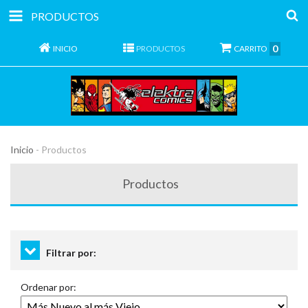
PRODUCTOS
0
INICIO
PRODUCTOS
CARRITO
Inicio
-
Productos
Productos
Filtrar por:
Ordenar por: