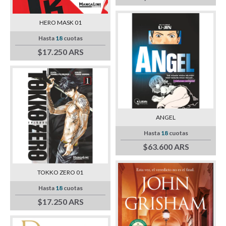
HERO MASK 01
Hasta
18
cuotas
$17.250 ARS
ANGEL
Hasta
18
cuotas
$63.600 ARS
TOKKO ZERO 01
Hasta
18
cuotas
$17.250 ARS