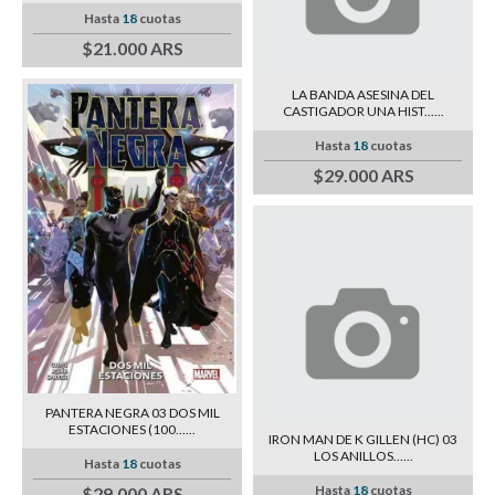
Hasta
18
cuotas
$21.000 ARS
LA BANDA ASESINA DEL
CASTIGADOR UNA HIST......
Hasta
18
cuotas
$29.000 ARS
PANTERA NEGRA 03 DOS MIL
ESTACIONES (100......
IRON MAN DE K GILLEN (HC) 03
LOS ANILLOS......
Hasta
18
cuotas
Hasta
18
cuotas
$29.000 ARS