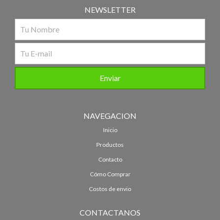
NEWSLETTER
NAVEGACION
Inicio
Productos
Contacto
Cómo Comprar
Costos de envio
CONTACTANOS