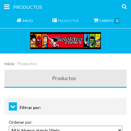
PRODUCTOS
0
INICIO
PRODUCTOS
CARRITO
Inicio
-
Productos
Productos
Filtrar por:
Ordenar por: