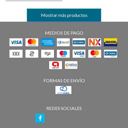
Mostrar más productos
MEDIOS DE PAGO
FORMAS DE ENVÍO
REDES SOCIALES