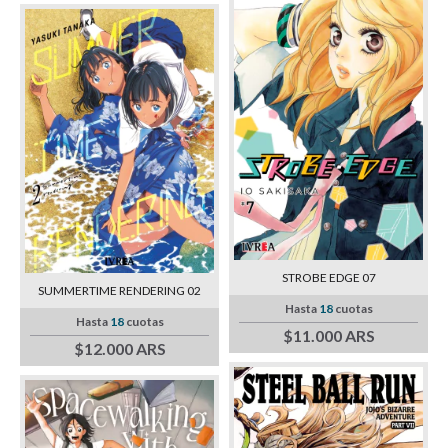
STROBE EDGE 07
SUMMERTIME RENDERING 02
Hasta
18
cuotas
Hasta
18
cuotas
$11.000 ARS
$12.000 ARS