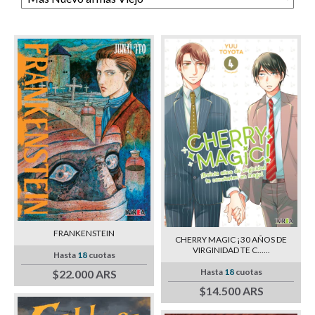
FRANKENSTEIN
CHERRY MAGIC ¡30 AÑOS DE
VIRGINIDAD TE C......
Hasta
18
cuotas
Hasta
18
cuotas
$22.000 ARS
$14.500 ARS