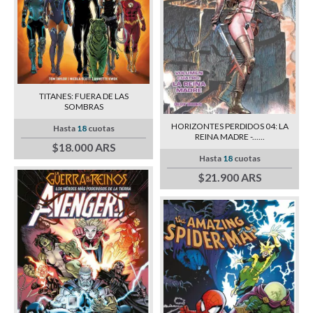
TITANES: FUERA DE LAS
SOMBRAS
HORIZONTES PERDIDOS 04: LA
Hasta
18
cuotas
REINA MADRE -......
$18.000 ARS
Hasta
18
cuotas
$21.900 ARS