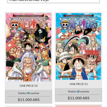
ONE PIECE 51
ONE PIECE 52
Hasta
18
cuotas
Hasta
18
cuotas
$11.000 ARS
$11.000 ARS