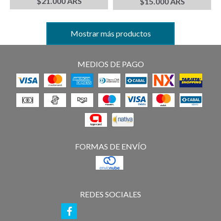
$21.000 ARS
$15.000 ARS
Mostrar más productos
MEDIOS DE PAGO
FORMAS DE ENVÍO
REDES SOCIALES