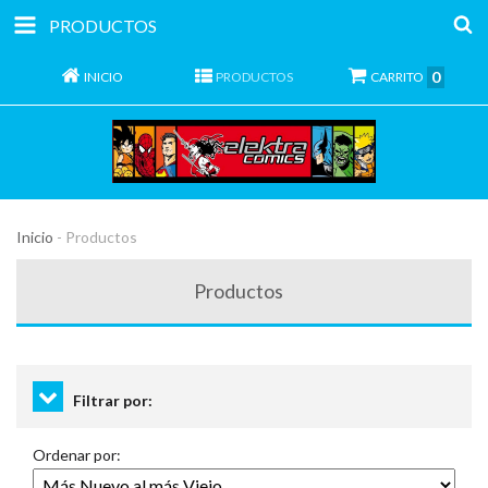
PRODUCTOS
0
INICIO
PRODUCTOS
CARRITO
Inicio
-
Productos
Productos
Filtrar por:
Ordenar por: