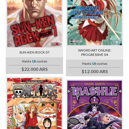
SWORD ART ONLINE:
SUN-KEN-ROCK 07
PROGRESSIVE 04
Hasta
18
cuotas
Hasta
18
cuotas
$22.000 ARS
$12.000 ARS