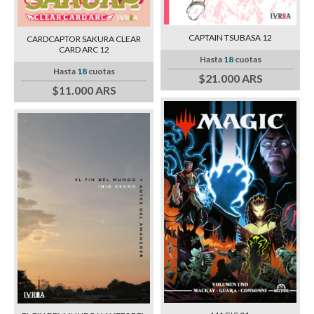
CAPTAIN TSUBASA 12
CARDCAPTOR SAKURA CLEAR
CARD ARC 12
Hasta
18
cuotas
Hasta
18
cuotas
$21.000 ARS
$11.000 ARS