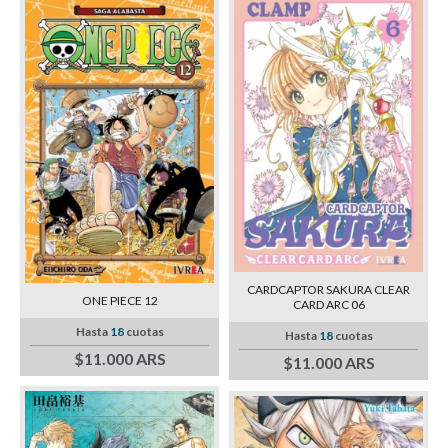
CARDCAPTOR SAKURA CLEAR
ONE PIECE 12
CARD ARC 06
Hasta
18
cuotas
Hasta
18
cuotas
$11.000 ARS
$11.000 ARS