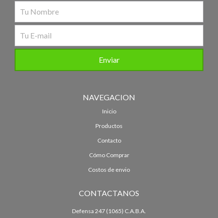
NAVEGACION
Inicio
Productos
Contacto
Cómo Comprar
Costos de envio
CONTACTANOS
Defensa 247 (1065) C.A.B.A.