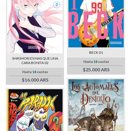
BECK 01
SHIKIMORI ES MAS QUE UNA
Hasta
18
cuotas
CARA BONITA 02
$25.000 ARS
Hasta
18
cuotas
$16.000 ARS