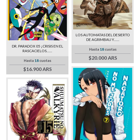
LOS AUTOMATAS DEL DESIERTO
DE AGRIMBAU Y......
DR. PARADOX 05 ¡CRISIS EN EL
Hasta
18
cuotas
RASCACIELOS......
$20.000 ARS
Hasta
18
cuotas
$16.900 ARS