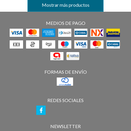
Mostrar más productos
MEDIOS DE PAGO
FORMAS DE ENVÍO
REDES SOCIALES
NEWSLETTER