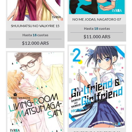
NO ME JODAS, NAGATORO 07
SHUUMATSU NO VALKYRIE 15
Hasta
18
cuotas
Hasta
18
cuotas
$11.000 ARS
$12.000 ARS