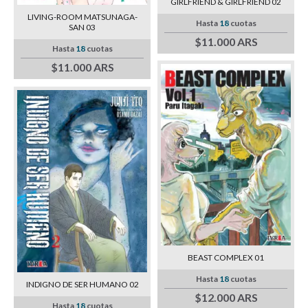
GIRLFRIEND & GIRLFRIEND 02
LIVING-ROOM MATSUNAGA-
Hasta
18
cuotas
SAN 03
$11.000 ARS
Hasta
18
cuotas
$11.000 ARS
BEAST COMPLEX 01
Hasta
18
cuotas
INDIGNO DE SER HUMANO 02
$12.000 ARS
Hasta
18
cuotas